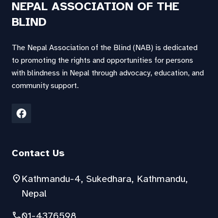
NEPAL ASSOCIATION OF THE
BLIND
The Nepal Association of the Blind (NAB) is dedicated
to promoting the rights and opportunities for persons
with blindness in Nepal through advocacy, education, and
community support.
Contact Us
location_on
Kathmandu-4, Sukedhara, Kathmandu,
Nepal
phone
01-4376598