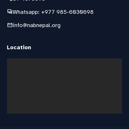
forum
Whatsapp: +977 985-6030698
mail
info@nabnepal.org
Location