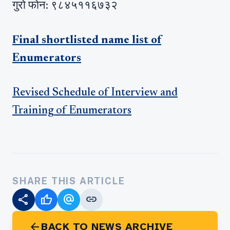
गुरो फोन: ९८४५११६७३२
Final shortlisted name list of
Enumerators
Revised Schedule of Interview and
Training of Enumerators
SHARE THIS ARTICLE
share
thumb_up
alternate_email
link
arrow_back
BACK TO NEWS ARCHIVE